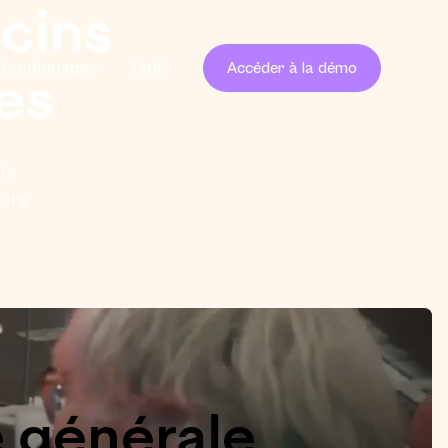
cins
Témoignages
Tarifs
Accéder à la démo
es
le
eurs
 générale