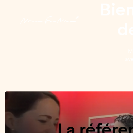
Bie
d
M
ave
La référ