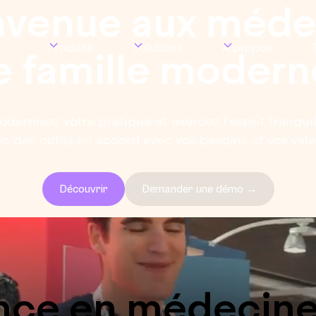
nvenue aux méde
Produits
Solutions
À propos
e famille
modern
odernisez votre pratique et exercez l'esprit tranquil
c des outils en accord avec vos besoins et vos val
Découvrir
Demander une démo →
ence en
médecine