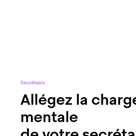
Secrétaire
Allégez la charg
mentale
de votre secréta