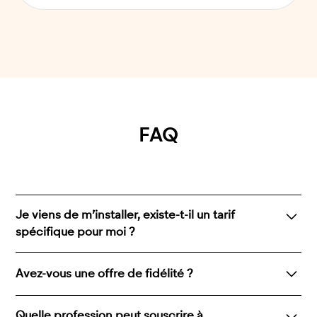
FAQ
Je viens de m’installer, existe-t-il un tarif
spécifique pour moi ?
En cas d’activité faible (- de 200 rendez-vous créés /
Avez-vous une offre de fidélité ?
mois), nous proposons une offre moitié prix, à 150€
TTC / mois.
Oui ! Chez nous, les tarifs n’augmentent pas, ils
Quelle profession peut souscrire à