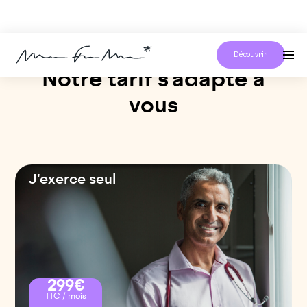
Découvrir
Notre tarif s'adapte à
vous
J'exerce seul
299€
TTC / mois